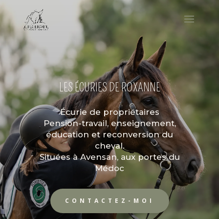
LES ÉCURIES DE ROXANNE
Écurie de propriétaires
Pension-travail, enseignement,
éducation et reconversion du
cheval.
Situées à Avensan, aux portes du
Médoc
CONTACTEZ-MOI